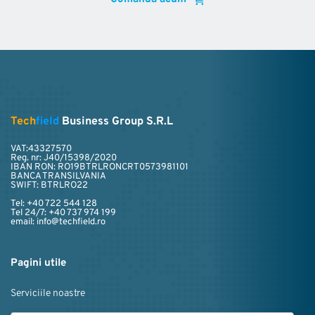
Tech
field
 Business Group S.R.L
VAT:
43327570
Reg. nr: J40/15398/2020
IBAN RON: RO19BTRLRONCRT0573981101
BANCA TRANSILVANIA
SWIFT: BTRLRO22
Tel: +40 722 544 128
Tel 24/7: +40 737 974 199
email: info@techfield.ro
Pagini utile﻿
Serviciile noastre