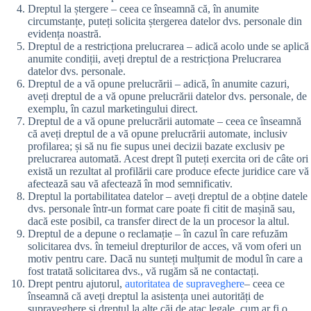
Dreptul la ștergere – ceea ce înseamnă că, în anumite
circumstanțe, puteți solicita ștergerea datelor dvs. personale din
evidența noastră.
Dreptul de a restricționa prelucrarea – adică acolo unde se aplică
anumite condiții, aveți dreptul de a restricționa Prelucrarea
datelor dvs. personale.
Dreptul de a vă opune prelucrării – adică, în anumite cazuri,
aveți dreptul de a vă opune prelucrării datelor dvs. personale, de
exemplu, în cazul marketingului direct.
Dreptul de a vă opune prelucrării automate – ceea ce înseamnă
că aveți dreptul de a vă opune prelucrării automate, inclusiv
profilarea; și să nu fie supus unei decizii bazate exclusiv pe
prelucrarea automată. Acest drept îl puteți exercita ori de câte ori
există un rezultat al profilării care produce efecte juridice care vă
afectează sau vă afectează în mod semnificativ.
Dreptul la portabilitatea datelor – aveți dreptul de a obține datele
dvs. personale într-un format care poate fi citit de mașină sau,
dacă este posibil, ca transfer direct de la un procesor la altul.
Dreptul de a depune o reclamație – în cazul în care refuzăm
solicitarea dvs. în temeiul drepturilor de acces, vă vom oferi un
motiv pentru care. Dacă nu sunteți mulțumit de modul în care a
fost tratată solicitarea dvs., vă rugăm să ne contactați.
Drept pentru ajutorul,
autoritatea de supraveghere
– ceea ce
înseamnă că aveți dreptul la asistența unei autorități de
supraveghere și dreptul la alte căi de atac legale, cum ar fi o