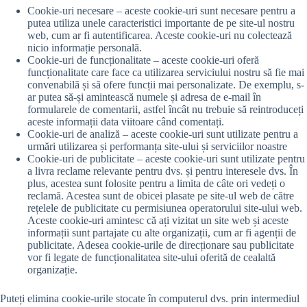
Cookie-uri necesare – aceste cookie-uri sunt necesare pentru a
putea utiliza unele caracteristici importante de pe site-ul nostru
web, cum ar fi autentificarea. Aceste cookie-uri nu colectează
nicio informație personală.
Cookie-uri de funcționalitate – aceste cookie-uri oferă
funcționalitate care face ca utilizarea serviciului nostru să fie mai
convenabilă și să ofere funcții mai personalizate. De exemplu, s-
ar putea să-și amintească numele și adresa de e-mail în
formularele de comentarii, astfel încât nu trebuie să reintroduceți
aceste informații data viitoare când comentați.
Cookie-uri de analiză – aceste cookie-uri sunt utilizate pentru a
urmări utilizarea și performanța site-ului și serviciilor noastre
Cookie-uri de publicitate – aceste cookie-uri sunt utilizate pentru
a livra reclame relevante pentru dvs. și pentru interesele dvs. În
plus, acestea sunt folosite pentru a limita de câte ori vedeți o
reclamă. Acestea sunt de obicei plasate pe site-ul web de către
rețelele de publicitate cu permisiunea operatorului site-ului web.
Aceste cookie-uri amintesc că ați vizitat un site web și aceste
informații sunt partajate cu alte organizații, cum ar fi agenții de
publicitate. Adesea cookie-urile de direcționare sau publicitate
vor fi legate de funcționalitatea site-ului oferită de cealaltă
organizație.
Puteți elimina cookie-urile stocate în computerul dvs. prin intermediul