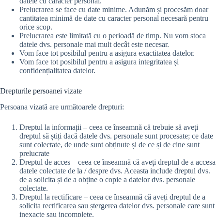
datele cu caracter personal.
Prelucrarea se face cu date minime. Adunăm și procesăm doar
cantitatea minimă de date cu caracter personal necesară pentru
orice scop.
Prelucrarea este limitată cu o perioadă de timp. Nu vom stoca
datele dvs. personale mai mult decât este necesar.
Vom face tot posibilul pentru a asigura exactitatea datelor.
Vom face tot posibilul pentru a asigura integritatea și
confidențialitatea datelor.
Drepturile persoanei vizate
Persoana vizată are următoarele drepturi:
Dreptul la informații – ceea ce înseamnă că trebuie să aveți
dreptul să știți dacă datele dvs. personale sunt procesate; ce date
sunt colectate, de unde sunt obținute și de ce și de cine sunt
prelucrate
Dreptul de acces – ceea ce înseamnă că aveți dreptul de a accesa
datele colectate de la / despre dvs. Aceasta include dreptul dvs.
de a solicita și de a obține o copie a datelor dvs. personale
colectate.
Dreptul la rectificare – ceea ce înseamnă că aveți dreptul de a
solicita rectificarea sau ștergerea datelor dvs. personale care sunt
inexacte sau incomplete.