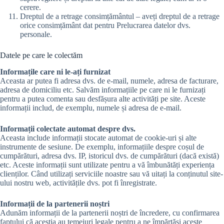
cerere.
Dreptul de a retrage consimțământul – aveți dreptul de a retrage
orice consimțământ dat pentru Prelucrarea datelor dvs.
personale.
Datele pe care le colectăm
Informațile care ni le-ați furnizat
Aceasta ar putea fi adresa dvs. de e-mail, numele, adresa de facturare,
adresa de domiciliu etc. Salvăm informațiile pe care ni le furnizați
pentru a putea comenta sau desfășura alte activități pe site. Aceste
informații includ, de exemplu, numele și adresa de e-mail.
Informații colectate automat despre dvs.
Aceasta include informații stocate automat de cookie-uri și alte
instrumente de sesiune. De exemplu, informațiile despre coșul de
cumpărături, adresa dvs. IP, istoricul dvs. de cumpărături (dacă există)
etc. Aceste informații sunt utilizate pentru a vă îmbunătăți experiența
clienților. Când utilizați serviciile noastre sau vă uitați la conținutul site-
ului nostru web, activitățile dvs. pot fi înregistrate.
Informații de la partenerii noștri
Adunăm informații de la partenerii noștri de încredere, cu confirmarea
faptului că aceștia au temeiuri legale pentru a ne împărtăși aceste