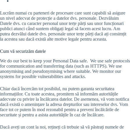
Lucrăm numai cu parteneri de procesare care sunt capabili să asigure
un nivel adecvat de protecție a datelor dvs. personale. Dezvăluim
Datele dvs. cu caracter personal unor terțe părți sau unor funcționari
publici atunci când suntem obligați legal să facem acest lucru. Am
putea dezvălui datele dvs. personale unor terțe părți dacă ați consimțit
la acestea sau dacă există alte motive legale pentru aceasta.
Cum vă securizăm datele
We do our best to keep your Personal Data safe. We use safe protocols
for communication and transferring data (such as HTTPS). We use
anonymising and pseudonymising where suitable. We monitor our
systems for possible vulnerabilities and attacks.
Chiar dacă încercăm tot posibilul, nu putem garanta securitatea
informațiilor. Cu toate acestea, promitem să informăm autoritățile
adecvate cu privire la încălcarea datelor. De asemenea, vă vom notifica
dacă există o amenințare la adresa drepturilor sau intereselor dvs. Vom
face tot ce putem în mod rezonabil pentru a preveni încălcările de
securitate și pentru a asista autoritățile în caz de încălcare.
Dacă aveți un cont la noi, rețineți că trebuie să vă păstrați numele de