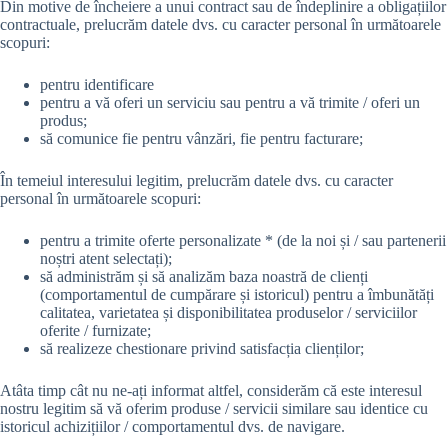
Din motive de încheiere a unui contract sau de îndeplinire a obligațiilor
contractuale, prelucrăm datele dvs. cu caracter personal în următoarele
scopuri:
pentru identificare
pentru a vă oferi un serviciu sau pentru a vă trimite / oferi un
produs;
să comunice fie pentru vânzări, fie pentru facturare;
În temeiul interesului legitim, prelucrăm datele dvs. cu caracter
personal în următoarele scopuri:
pentru a trimite oferte personalizate * (de la noi și / sau partenerii
noștri atent selectați);
să administrăm și să analizăm baza noastră de clienți
(comportamentul de cumpărare și istoricul) pentru a îmbunătăți
calitatea, varietatea și disponibilitatea produselor / serviciilor
oferite / furnizate;
să realizeze chestionare privind satisfacția clienților;
Atâta timp cât nu ne-ați informat altfel, considerăm că este interesul
nostru legitim să vă oferim produse / servicii similare sau identice cu
istoricul achizițiilor / comportamentul dvs. de navigare.