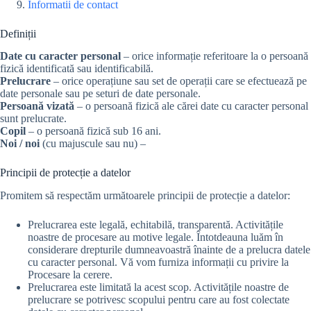
Informatii de contact
Definiții
Date cu caracter personal
– orice informație referitoare la o persoană
fizică identificată sau identificabilă.
Prelucrare
– orice operațiune sau set de operații care se efectuează pe
date personale sau pe seturi de date personale.
Persoană vizată
– o persoană fizică ale cărei date cu caracter personal
sunt prelucrate.
Copil
– o persoană fizică sub 16 ani.
Noi / noi
(cu majuscule sau nu) –
Principii de protecție a datelor
Promitem să respectăm următoarele principii de protecție a datelor:
Prelucrarea este legală, echitabilă, transparentă. Activitățile
noastre de procesare au motive legale. Întotdeauna luăm în
considerare drepturile dumneavoastră înainte de a prelucra datele
cu caracter personal. Vă vom furniza informații cu privire la
Procesare la cerere.
Prelucrarea este limitată la acest scop. Activitățile noastre de
prelucrare se potrivesc scopului pentru care au fost colectate