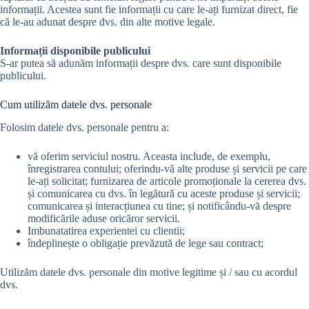
informații. Acestea sunt fie informații cu care le-ați furnizat direct, fie
că le-au adunat despre dvs. din alte motive legale.
Informații disponibile publicului
S-ar putea să adunăm informații despre dvs. care sunt disponibile
publicului.
Cum utilizăm datele dvs. personale
Folosim datele dvs. personale pentru a:
vă oferim serviciul nostru. Aceasta include, de exemplu,
înregistrarea contului; oferindu-vă alte produse și servicii pe care
le-ați solicitat; furnizarea de articole promoționale la cererea dvs.
și comunicarea cu dvs. în legătură cu aceste produse și servicii;
comunicarea și interacțiunea cu tine; și notificându-vă despre
modificările aduse oricăror servicii.
Imbunatatirea experientei cu clientii;
îndeplinește o obligație prevăzută de lege sau contract;
Utilizăm datele dvs. personale din motive legitime și / sau cu acordul
dvs.