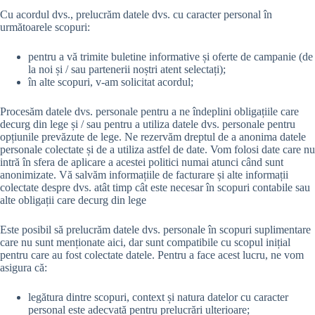
Cu acordul dvs., prelucrăm datele dvs. cu caracter personal în
următoarele scopuri:
pentru a vă trimite buletine informative și oferte de campanie (de
la noi și / sau partenerii noștri atent selectați);
în alte scopuri, v-am solicitat acordul;
Procesăm datele dvs. personale pentru a ne îndeplini obligațiile care
decurg din lege și / sau pentru a utiliza datele dvs. personale pentru
opțiunile prevăzute de lege. Ne rezervăm dreptul de a anonima datele
personale colectate și de a utiliza astfel de date. Vom folosi date care nu
intră în sfera de aplicare a acestei politici numai atunci când sunt
anonimizate. Vă salvăm informațiile de facturare și alte informații
colectate despre dvs. atât timp cât este necesar în scopuri contabile sau
alte obligații care decurg din lege
Este posibil să prelucrăm datele dvs. personale în scopuri suplimentare
care nu sunt menționate aici, dar sunt compatibile cu scopul inițial
pentru care au fost colectate datele. Pentru a face acest lucru, ne vom
asigura că:
legătura dintre scopuri, context și natura datelor cu caracter
personal este adecvată pentru prelucrări ulterioare;