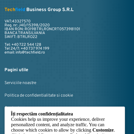
Tech
field
 Business Group S.R.L
VAT:
43327570
Reg. nr: J40/15398/2020
IBAN RON: RO19BTRLRONCRT0573981101
BANCA TRANSILVANIA
SWIFT: BTRLRO22
Tel: +40 722 544 128
Tel 24/7: +40 737 974 199
email: info@techfield.ro
Pagini utile﻿
Serviciile noastre
Politica de confidentialitate si cookie
Contact
Îți respectăm confidențialitatea
Cookies help us improve your experience, deliver
Termeni si conditii
personalized content, and analyze traffic. You can
choose which cookies to allow by clicking
Customize
.