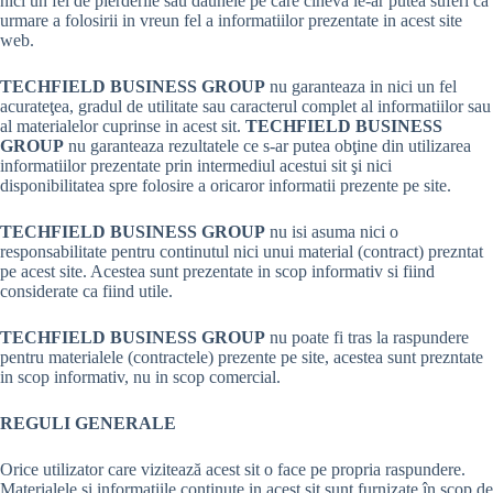
nici un fel de pierderile sau daunele pe care cineva le-ar putea suferi ca
urmare a folosirii in vreun fel a informatiilor prezentate in acest site
web.
TECHFIELD BUSINESS GROUP
nu garanteaza in nici un fel
acurateţea, gradul de utilitate sau caracterul complet al informatiilor sau
al materialelor cuprinse in acest sit.
TECHFIELD BUSINESS
GROUP
nu garanteaza rezultatele ce s-ar putea obţine din utilizarea
informatiilor prezentate prin intermediul acestui sit şi nici
disponibilitatea spre folosire a oricaror informatii prezente pe site.
TECHFIELD BUSINESS GROUP
nu isi asuma nici o
responsabilitate pentru continutul nici unui material (contract) prezntat
pe acest site. Acestea sunt prezentate in scop informativ si fiind
considerate ca fiind utile.
TECHFIELD BUSINESS GROUP
nu poate fi tras la raspundere
pentru materialele (contractele) prezente pe site, acestea sunt prezntate
in scop informativ, nu in scop comercial.
REGULI GENERALE
Orice utilizator care vizitează acest sit o face pe propria raspundere.
Materialele şi informatiile continute in acest sit sunt furnizate în scop de