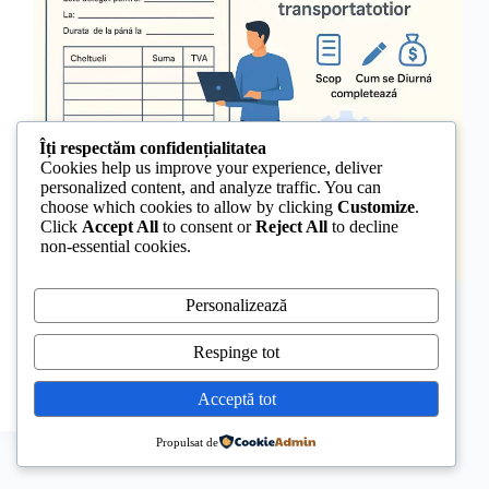
Îți respectăm confidențialitatea
Cookies help us improve your experience, deliver
personalized content, and analyze traffic. You can
choose which cookies to allow by clicking
Customize
.
Click
Accept All
to consent or
Reject All
to decline
non-essential cookies.
Ce este ordinul de deplasare? Ordinul de deplasare
Personalizează
(delegatie) este documentul oficial prin care firma
trimite un angajat în interes de serviciu în altă
localitate, fie în țară, fie în străinătate. În transporturi,
Respinge tot
acest document este extrem de important pentru…
techfield
septembrie 23, 2025
Acceptă tot
Propulsat de