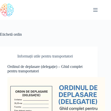
Sari
la
conținut
Etichetă
ordin
Informații utile pentru transportatori
Ordinul de deplasare (delegație) – Ghid complet
pentru transportatori