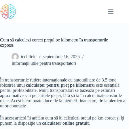
Sari
la
conținut
Cum să calculezi corect prețul pe kilometru în transporturile
express
techfield
septembrie 16, 2025
Informații utile pentru transportatori
În transporturile rutiere internaționale cu autoutilitare de 3.5 tone,
folosirea unui
calculator pentru preț pe kilometru
este esențială
pentru profitabilitate. Mulți transportatori se bazează pe estimări
aproximative sau pe tarifele pieței, fără să ia în calcul toate costurile
reale. Acest lucru poate duce fie la pierderi financiare, fie la pierderea
unor contracte
În acest articol îți arătăm cum să îți calculezi prețul pe km corect și îți
punem la dispoziție un
calculator online gratuit
.