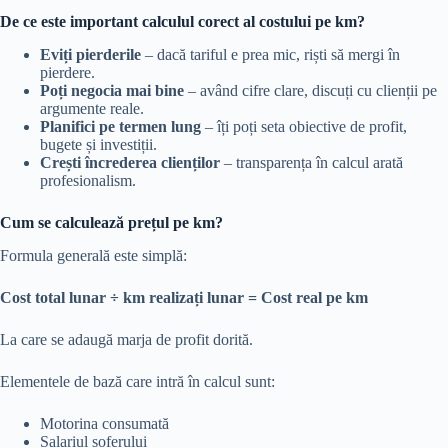
De ce este important calculul corect al costului pe km?
Eviți pierderile
– dacă tariful e prea mic, riști să mergi în
pierdere.
Poți negocia mai bine
– având cifre clare, discuți cu clienții pe
argumente reale.
Planifici pe termen lung
– îți poți seta obiective de profit,
bugete și investiții.
Crești încrederea clienților
– transparența în calcul arată
profesionalism.
Cum se calculează prețul pe km?
Formula generală este simplă:
Cost total lunar ÷ km realizați lunar = Cost real pe km
La care se adaugă marja de profit dorită.
Elementele de bază care intră în calcul sunt:
Motorina consumată
Salariul șoferului